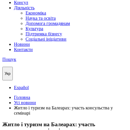
Консул
Дiяльнicть
Економіка
Наука та освіта
Допомога громадянам
Культура
Підтримка бізнесу
Соціальні ініціативи
Новини
Контакти
Пошук
Укр
Español
Головна
Усі новини
Житло і туризм на Балеарах: участь консульства у
семінарі
Житло і туризм на Балеарах: участь