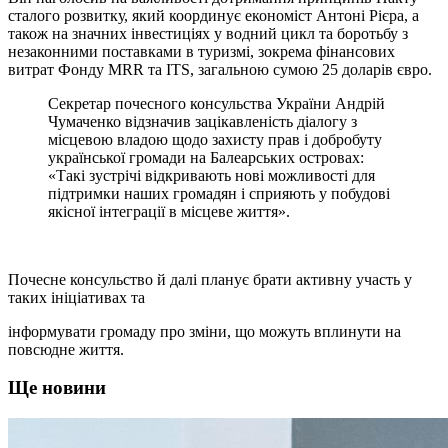
сталого розвитку, який
координує економіст Антоні Рієра, а
також на значних інвестиціях у водний цикл та
боротьбу з
незаконними поставками в туризмі, зокрема фінансових
витрат Фонду
MRR та ITS, загальною сумою 25 доларів євро.
Секретар почесного консульства України Андрій
Чумаченко відзначив зацікавленість діалогу з
місцевою владою щодо захисту прав і добробуту
української громади на Балеарських
островах:
«Такі зустрічі відкривають нові можливості для
підтримки наших громадян і сприяють у побудові
якісної інтеграції в місцеве життя».
Почесне консульство й далі планує брати активну участь у
таких ініціативах та
інформувати громаду про зміни, що можуть вплинути на
повсюдне життя.
Ще новини