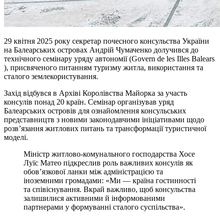
29 квітня 2025 року секретар почесного консульства України
на Балеарських островах
Андрій Чумаченко долучився до
технічного семінару уряду автономії (Govern de les Illes Balears
), присвяченого питанням туризму житла, використання та
сталого землекористування.
Захід відбувся в Архіві Королівства Майорка за участь
консулів понад 20 країн. Семінар
організував уряд
Балеарських островів для ознайомлення консульських
представництв з
новими законодавчими ініціативами щодо
розв’язання житлових питань та трансформації
туристичної
моделі.
Міністр житлово-комунального господарства Хосе
Луїс Матео підкреслив роль важливих
консулів як
обов’язкової ланки між адміністрацією та
іноземними громадами:
«Ми — країна гостинності
та співіснування. Вкрай важливо, щоб консульства
залишилися
активними й інформованими
партнерами у формуванні сталого суспільства».