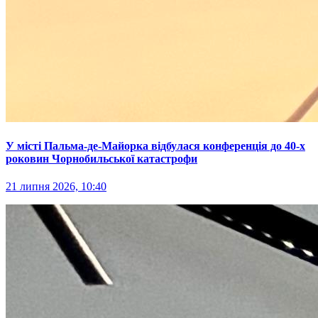
У місті Пальма-де-Майорка відбулася конференція до 40-х
роковин Чорнобильської катастрофи
21 липня 2026, 10:40