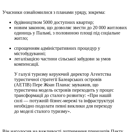
Учасники ознайомилися з планами уряду, зокрема:
будівництвом 5000 доступних квартир;
новим законом, що дозволяє звести до 20 000 житлових
одиниць у Пальмі, з
половиною площі під соціальне
житло;
спрощенням адміністративних процедур у
містобудуванні;
легалізацією частини сільської забудови за умов
компенсації.
У галузі туризму керуючий директор Агентства
туристичної стратегії Балеарських островів
(AETIB) Пере Жоан Планас зауважив, що
туристична модель островів переходить у процес
трансформації до сталого розвитку:
«При нашій
силі — потужній бізнес-мережі та інфраструктурі
необхідно
подолати певні виклики для переходу
до моделі сталого туризму».
Він наголосив на важливості дотримання принципів Пакту