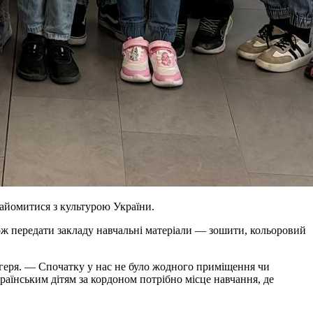
найомитися з культурою України.
ож передати закладу навчальні матеріали — зошити, кольоровий
нігеря. — Спочатку у нас не було жодного приміщення чи
раїнським дітям за кордоном потрібно місце навчання, де