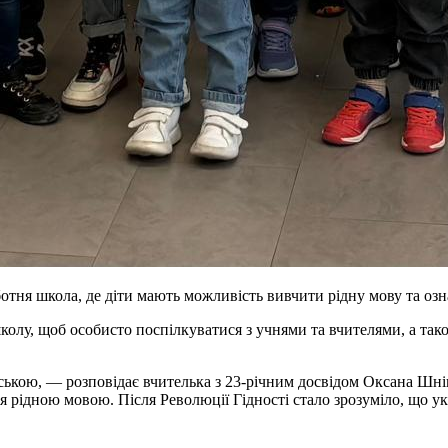
ботня школа, де діти мають можливість вивчити рідну мову та оз
олу, щоб особисто поспілкуватися з учнями та вчителями, а так
їнською, — розповідає вчителька з 23-річним досвідом Оксана Ш
я рідною мовою. Після Революції Гідності стало зрозуміло, що ук