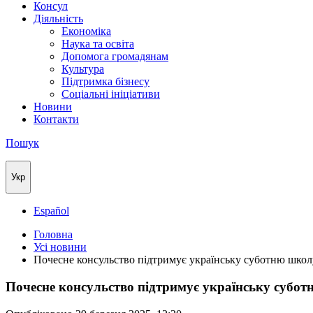
Консул
Дiяльнicть
Економіка
Наука та освіта
Допомога громадянам
Культура
Підтримка бізнесу
Соціальні ініціативи
Новини
Контакти
Пошук
Укр
Español
Головна
Усі новини
Почесне консульство підтримує українську суботню школ
Почесне консульство підтримує українську субо