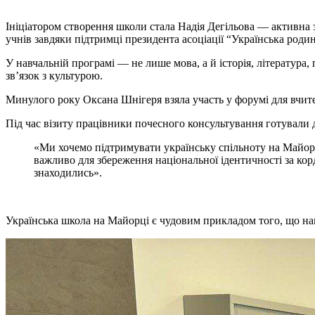
Ініціатором створення школи стала Надія Дегільова — активна з
учнів завдяки підтримці президента асоціації “Українська роди
У навчальній програмі — не лише мова, а й історія, література, 
зв’язок з культурою.
Минулого року Оксана Шнігеря взяла участь у форумі для вчите
Під час візиту працівники почесного консультування готували 
«Ми хочемо підтримувати українську спільноту на Майорц
важливо для збереження національної ідентичності за корд
знаходились».
Українська школа на Майорці є чудовим прикладом того, що наві