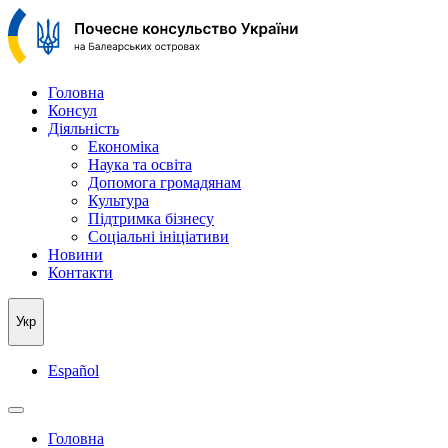
Головна
Консул
Дiяльнicть
Економіка
Наука та освіта
Допомога громадянам
Культура
Підтримка бізнесу
Соціальні ініціативи
Новини
Контакти
Укр
Español
Головна