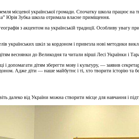
емля місцевої української громади. Спочатку школа працює на ти
на”
Юрія Зубка школа отримала власне приміщення.
географія з акцентом на українській традиції. Особливу увагу при
лів українських шкіл за кордоном і привезла нові методики викл
дітям веснянки до Великодня та читали вірші Лесі Українки і Та
і і допомагати дітям зберегти мову і культуру, — заявив секрет
оном. Адже діти — наше майбутнє і ті, хто творити історію та бе
ть далеко від України можна створити місце для навчання і підт