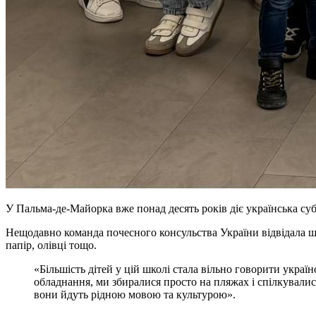
У Пальма-де-Майорка вже понад десять років діє українська су
Нещодавно команда почесного консульства України відвідала шк
папір, олівці тощо.
«Більшість дітей у цій школі стала вільно говорити укра
обладнання, ми збиралися просто на пляжах і спілкувалис
вони йдуть рідною мовою та культурою».