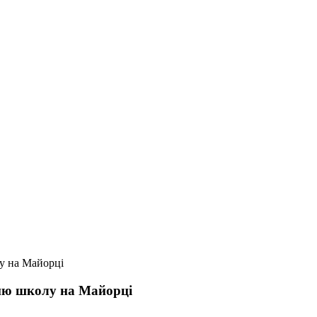
у на Майорці
тню школу на Майорці